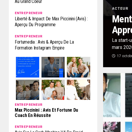
Au Grand Coeur
ACTEUR
ENTREPRENEUR
Ment
Liberté & Impact De Max Piccinini (Avis) :
Aperçu Du Programme
Appre
ENTREPRENEUR
La start-
Fortumedia : Avis & Aperçu De La
mars 2020
Formation Instagram Empire
17 octob
ENTREPRENEUR
Max Piccinini : Avis Et Fortune Du
Coach En Réussite
ENTREPRENEUR