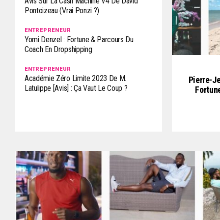
Avis Sur La Cash Machine V4 De David
Pontoizeau (Vrai Ponzi ?)
ENTREPRENEUR
Yomi Denzel : Fortune & Parcours Du
Coach En Dropshipping
ENTREPRENEUR
Académie Zéro Limite 2023 De M.
Pierre-J
Latulippe [Avis] : Ça Vaut Le Coup ?
Fortun