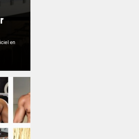
r
ciel en