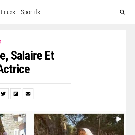
itiques
Sportifs
R
e, Salaire Et
Actrice