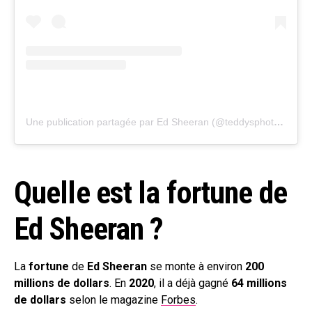
Une publication partagée par Ed Sheeran (@teddysphotos)
le
24
Quelle est la fortune de
Ed Sheeran ?
La
fortune
de
Ed Sheeran
se monte à environ
200
millions de dollars
. En
2020
, il a déjà gagné
64 millions
de dollars
selon le magazine
Forbes
.