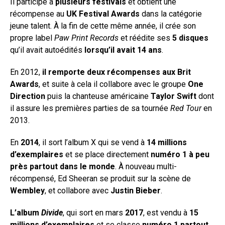
Il participe à
plusieurs festivals
et obtient une
récompense au
UK Festival Awards
dans la catégorie
jeune talent. À la fin de cette même année, il crée son
propre label
Paw Print Records
et réédite ses
5 disques
qu’il avait autoédités
lorsqu’il avait 14 ans
.
En 2012,
il remporte deux récompenses aux Brit
Awards
, et suite à cela il collabore avec le groupe
One
Direction
puis la chanteuse américaine
Taylor Swift
dont
il assure les premières parties de sa tournée
Red Tour
en
2013.
En
2014
, il sort l’album X qui se vend à
14 millions
d’exemplaires
et se place directement
numéro 1 à peu
près partout dans le monde
. À nouveau multi-
récompensé, Ed Sheeran se produit sur la scène de
Wembley
, et collabore avec
Justin Bieber
.
L’album
Divide
, qui sort en mars
2017
, est vendu à
15
millions d’exemplaires
et se classe
numéro 1 partout