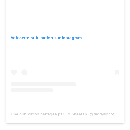
Voir cette publication sur Instagram
Une publication partagée par Ed Sheeran (@teddysphotos)
le
23