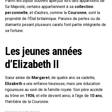
Parmi les bijoux souvent aperçus lors des apparitions de
Sa Majesté, certains appartiennent à sa
collection
personnelle
, et d’autres, comme la
Couronne
, sont la
propriété de l’État britannique. Parures de perles ou de
diamants pesant plusieurs carats font partie intégrante de
sa fortune.
Les jeunes années
d’Elizabeth II
Sœur ainée de
Margaret
, de quatre ans sa cadette,
Elizabeth
a une enfance heureuse, mais une éducation
rigoureuse au sein de la famille royale. Son père accède
au trône en
1936
, et elle devient ainsi, à l’âge de
10 ans
,
l’héritière de la Couronne.
Embed from Getty Images