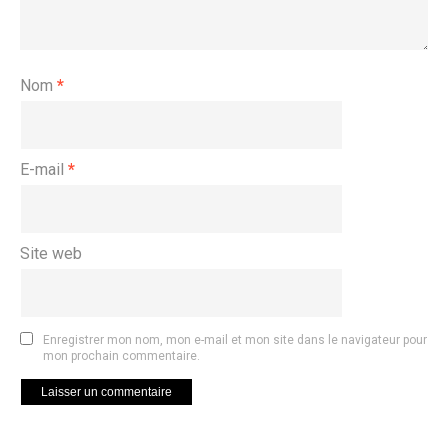
Nom
*
E-mail
*
Site web
Enregistrer mon nom, mon e-mail et mon site dans le navigateur pour
mon prochain commentaire.