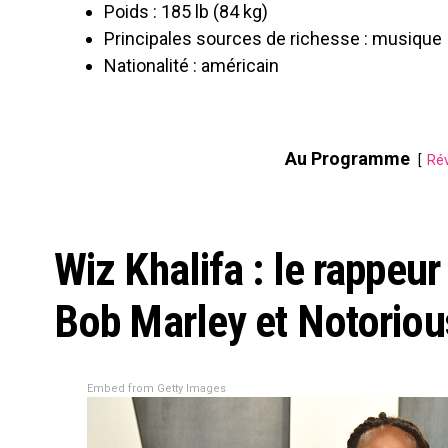
Poids : 185 lb (84 kg)
Principales sources de richesse : musique
Nationalité : américain
Au Programme
Rév
Wiz Khalifa : le rappeur
Bob Marley et Notoriou
Embed from Getty Images