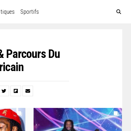
itiques
Sportifs
 & Parcours Du
icain