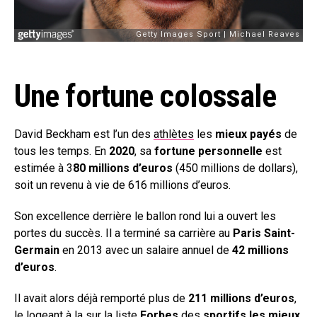
Une fortune colossale
David Beckham est l’un des
athlètes
les
mieux payés
de
tous les temps. En
2020
, sa
fortune personnelle
est
estimée à 3
80 millions d’euros
(450 millions de dollars),
soit un revenu à vie de 616 millions d’euros.
Son excellence derrière le ballon rond lui a ouvert les
portes du succès. Il a terminé sa carrière au
Paris Saint-
Germain
en 2013 avec un salaire annuel de
42 millions
d’euros
.
Il avait alors déjà remporté plus de
211 millions d’euros
,
le logeant à la sur la liste
Forbes
des
sportifs les mieux