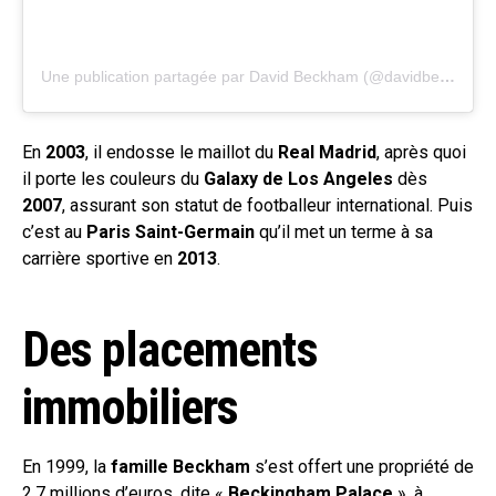
Une publication partagée par David Beckham (@davidbeckham)
En
2003
, il endosse le maillot du
Real Madrid
, après quoi
il porte les couleurs du
Galaxy de Los Angeles
dès
2007
, assurant son statut de footballeur international. Puis
c’est au
Paris Saint-Germain
qu’il met un terme à sa
carrière sportive en
2013
.
Des placements
immobiliers
En 1999, la
famille Beckham
s’est offert une propriété de
2,7 millions d’euros, dite «
Beckingham Palace
», à