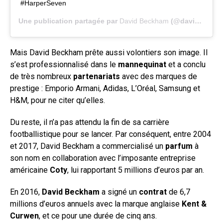
#HarperSeven
Une publication partagée par
David Beckham
(@davidbeckham) le
Mais David Beckham prête aussi volontiers son image. Il
s’est professionnalisé dans le
mannequinat
et a conclu
de très nombreux
partenariats
avec des marques de
prestige : Emporio Armani, Adidas, L’Oréal, Samsung et
H&M, pour ne citer qu’elles.
Du reste, il n’a pas attendu la fin de sa carrière
footballistique pour se lancer. Par conséquent, entre 2004
et 2017, David Beckham a commercialisé un
parfum
à
son nom en collaboration avec l’imposante entreprise
américaine
Coty
, lui rapportant 5 millions d’euros par an.
En 2016,
David Beckham
a signé un
contrat
de 6,7
millions d’euros annuels avec la marque anglaise
Kent &
Curwen
, et ce pour une durée de cinq ans.