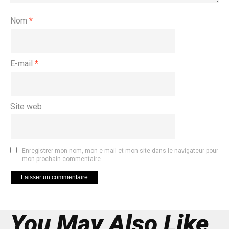
Nom
*
E-mail
*
Site web
Enregistrer mon nom, mon e-mail et mon site dans le navigateur pour
mon prochain commentaire.
You May Also Like